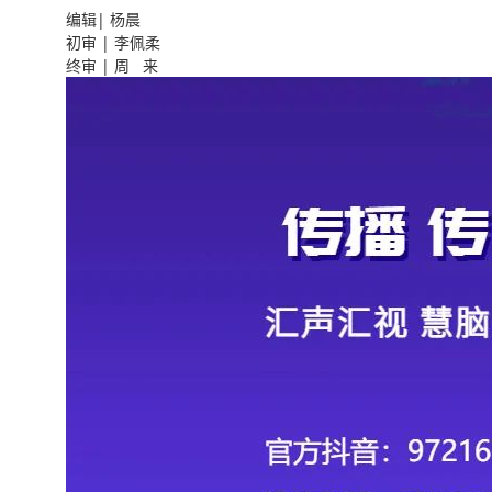
编辑| 杨晨
初审 | 李佩柔
终审 | 周 来