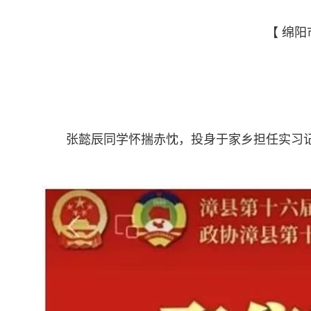
【 绵阳
张懿辰同学怀揣赤忱，投身于家乡担任实习记