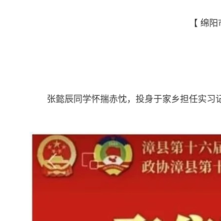
【 绵阳
张懿辰同学怀揣赤忱，投身于家乡担任实习记