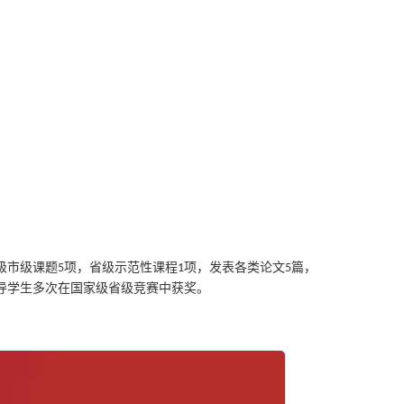
级市级课题
项，省级示范性课程
项，发表各类论文
篇，
5
1
5
导学生多次在国家级省级竞赛中获奖。