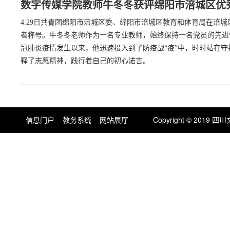
数字传媒学院教师牛冬冬获评绵阳市涪城区优
4.29日共青团绵阳市涪城区委、绵阳市涪城区教育和体育局在涪
者称号。牛冬冬老师作为一名专业教师，始终保持一名党员的先进
冠肺炎疫情发生以来，他迅速投入到了防疫战“疫”中，时时站在
释了志愿精神，践行着自己的初心诺言。
信息门户
教务系统
网站展厅
Copyright © 201