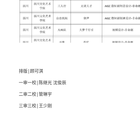
排版|顾可淇
一审一校|陈继光 沈俊辰
二审二校|管琳宇
三审三校|王少刚