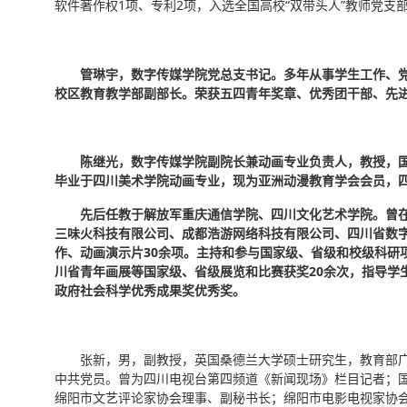
软件著作权1项、专利2项，入选全国高校“双带头人”教师党支部
管琳宇，数字传媒学院党总支书记。多年从事学生工作、
校区教育教学部副部长。荣获五四青年奖章、优秀团干部、先进
陈继光，数字传媒学院副院长兼动画专业负责人，教授，国
毕业于四川美术学院动画专业，现为亚洲动漫教育学会会员，
先后任教于解放军重庆通信学院、四川文化艺术学院。曾
三味火科技有限公司、成都浩游网络科技有限公司、四川省数
作、动画演示片30余项。主持和参与国家级、省级和校级科研项
川省青年画展等国家级、省级展览和比赛获奖20余次，指导学
政府社会科学优秀成果奖优秀奖。
张新，男，副教授，英国桑德兰大学硕士研究生，教育部广播
中共党员。曾为四川电视台第四频道《新闻现场》栏目记者；
绵阳市文艺评论家协会理事、副秘书长；绵阳市电影电视家协会