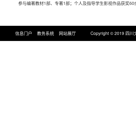
参与编著教材1部、专著1部；个人及指导学生影视作品获奖60余
信息门户
教务系统
网站展厅
Copyright © 201